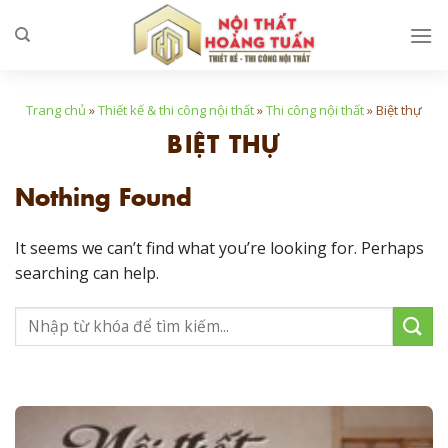
Skip
to
content
Trang chủ
»
Thiết kế & thi công nội thất
»
Thi công nội thất
»
Biệt thự
BIỆT THỰ
Nothing Found
It seems we can’t find what you’re looking for. Perhaps
searching can help.