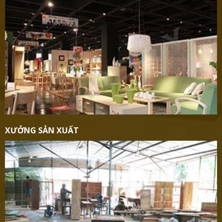
XƯỞNG SẢN XUẤT